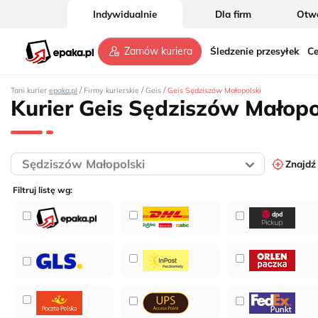
Indywidualnie
Dla firm
Otwó
Śledzenie przesyłek
Ce
Zamów kuriera
/
/
/
Tani kurier
epaka.pl
Firmy kurierskie
Geis
Geis Sędziszów Małopolski
Kurier Geis Sędziszów Małopo
Znajdź
Filtruj listę wg: