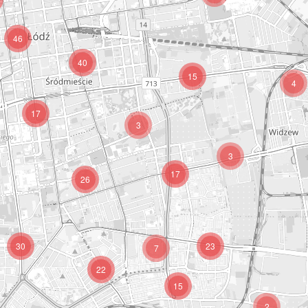
46
40
15
4
17
3
3
17
26
30
23
7
22
15
2