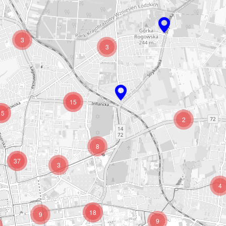
3
3
15
15
2
8
37
3
4
18
9
9