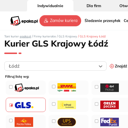
Indywidualnie
Dla firm
Otwó
Śledzenie przesyłek
Ce
Zamów kuriera
/
/
/
Tani kurier
epaka.pl
Firmy kurierskie
GLS Krajowy
GLS Krajowy Łódź
Kurier GLS Krajowy Łódź
Znajdź
Filtruj listę wg: