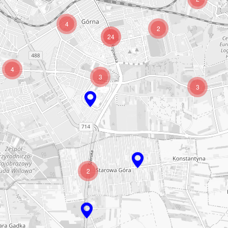
4
2
24
4
3
3
2