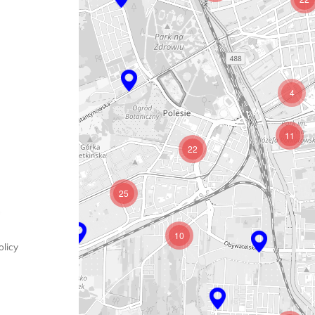
4
11
22
25
8
10
licy