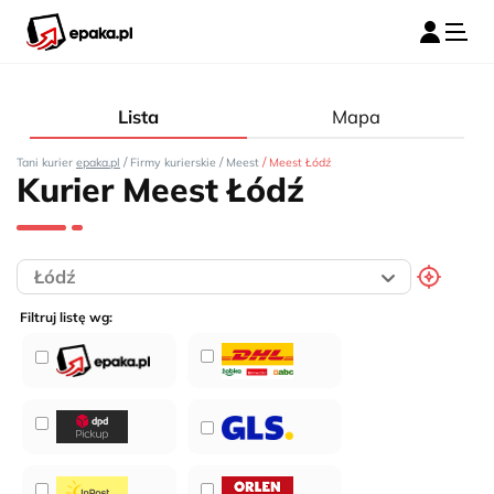
Lista
Mapa
/
/
/
Tani kurier
epaka.pl
Firmy kurierskie
Meest
Meest Łódź
Kurier Meest Łódź
Filtruj listę wg: