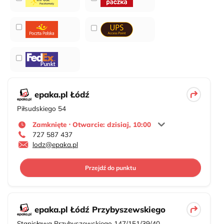
epaka.pl Łódź
Piłsudskiego 54
Zamknięte ⋅ Otwarcie: dzisiaj, 10:00
727 587 437
lodz@epaka.pl
Przejdź do punktu
epaka.pl Łódź Przybyszewskiego
Stanisława Przybyszewskiego 147/151/39/40