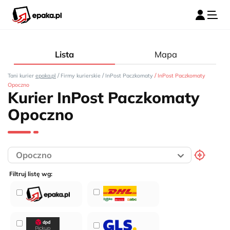
Lista
Mapa
/
/
/
Tani kurier
epaka.pl
Firmy kurierskie
InPost Paczkomaty
InPost Paczkomaty
Opoczno
Kurier InPost Paczkomaty
Opoczno
Filtruj listę wg: