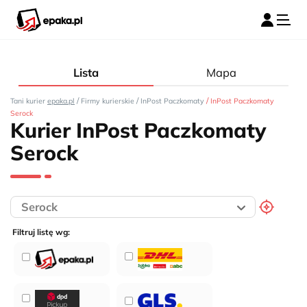
Lista
Mapa
/
/
/
Tani kurier
epaka.pl
Firmy kurierskie
InPost Paczkomaty
InPost Paczkomaty
Serock
Kurier InPost Paczkomaty
Serock
Filtruj listę wg: