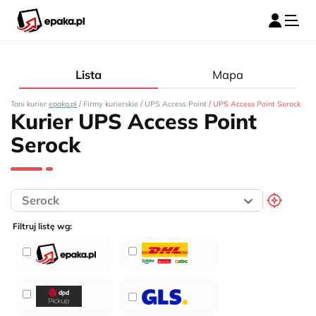
Lista
Mapa
/
/
/
Tani kurier
epaka.pl
Firmy kurierskie
UPS Access Point
UPS Access Point Serock
Kurier UPS Access Point
Serock
Filtruj listę wg: