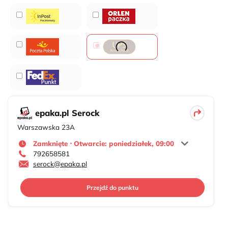
epaka.pl Serock
Warszawska 23A
Zamknięte ⋅ Otwarcie: poniedziałek, 09:00
792658581
serock@epaka.pl
Przejdź do punktu