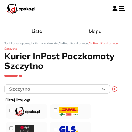
Lista
Mapa
/
/
/
Tani kurier
epaka.pl
Firmy kurierskie
InPost Paczkomaty
InPost Paczkomaty
Szczytno
Kurier InPost Paczkomaty
Szczytno
Filtruj listę wg: