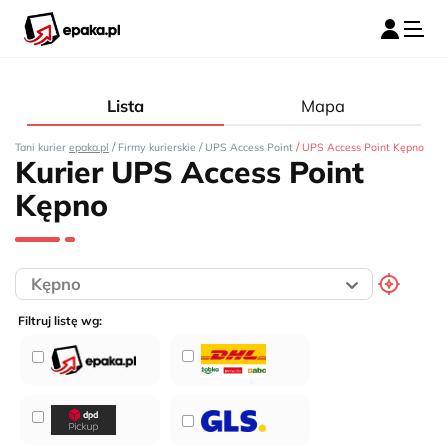
Lista
Mapa
/
/
/
Tani kurier
epaka.pl
Firmy kurierskie
UPS Access Point
UPS Access Point Kępno
Kurier UPS Access Point
Kępno
Filtruj listę wg: