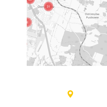
31
6
4