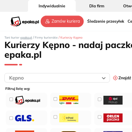
Indywidualnie
Dla firm
Otwó
Śledzenie przesyłek
Ce
Zamów kuriera
/
/
Tani kurier
epaka.pl
Firmy kurierskie
Kurierzy Kępno
Kurierzy Kępno - nadaj paczk
epaka.pl
Znajdź
Filtruj listę wg:
3