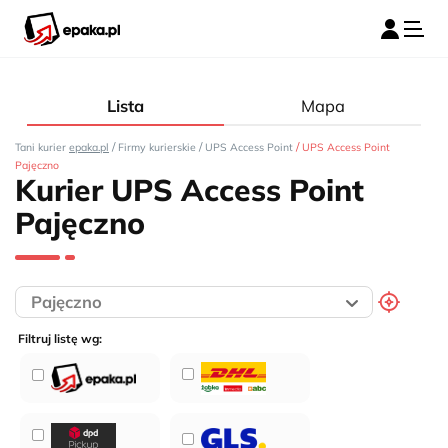
Lista
Mapa
/
/
/
Tani kurier
epaka.pl
Firmy kurierskie
UPS Access Point
UPS Access Point
Pajęczno
Kurier UPS Access Point
Pajęczno
Filtruj listę wg: