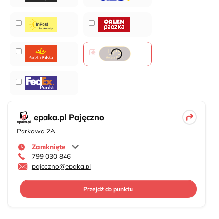
epaka.pl Pajęczno
Parkowa 2A
Zamknięte
799 030 846
pajeczno@epaka.pl
Przejdź do punktu