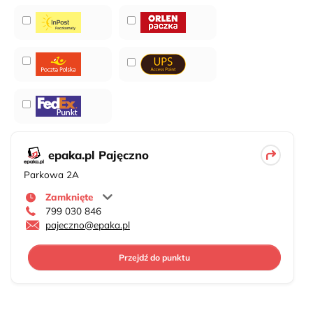
epaka.pl Pajęczno
Parkowa 2A
Zamknięte
799 030 846
pajeczno@epaka.pl
Przejdź do punktu