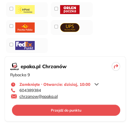
epaka.pl Chrzanów
Rybacka 9
Zamknięte ⋅ Otwarcie: dzisiaj, 10:00
604389384
chrzanow@epaka.pl
Przejdź do punktu