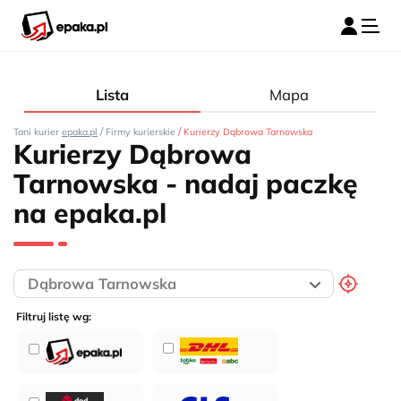
Lista
Mapa
/
/
Tani kurier
epaka.pl
Firmy kurierskie
Kurierzy Dąbrowa Tarnowska
Kurierzy Dąbrowa
Tarnowska - nadaj paczkę
na epaka.pl
Filtruj listę wg: