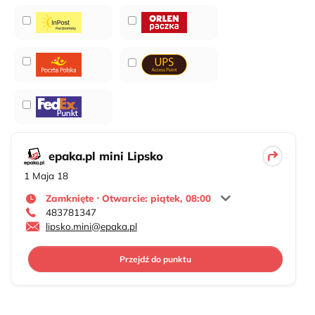
epaka.pl mini Lipsko
1 Maja 18
Zamknięte ⋅ Otwarcie: piątek, 08:00
483781347
lipsko.mini@epaka.pl
Przejdź do punktu