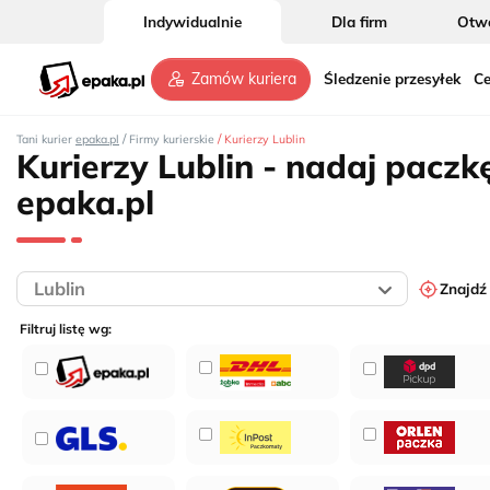
Indywidualnie
Dla firm
Otwó
Śledzenie przesyłek
Ce
Zamów kuriera
/
/
Tani kurier
epaka.pl
Firmy kurierskie
Kurierzy Lublin
Kurierzy Lublin - nadaj paczk
epaka.pl
11
Znajdź
Filtruj listę wg: