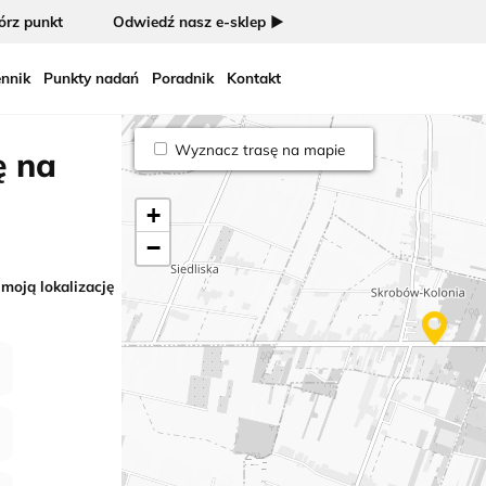
rz punkt
Odwiedź nasz e-sklep ►
nnik
Punkty nadań
Poradnik
Kontakt
Wyznacz trasę na mapie
ę na
+
−
 moją lokalizację