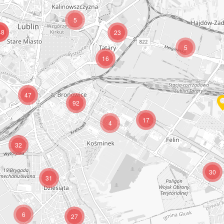
5
48
23
5
16
47
92
17
4
32
30
31
6
27