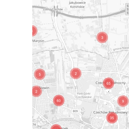
3
3
2
5
65
9
2
60
9
35