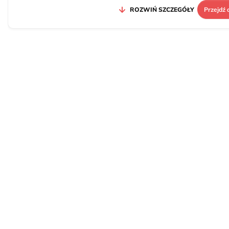
ROZWIŃ SZCZEGÓŁY
Przejdź 
5