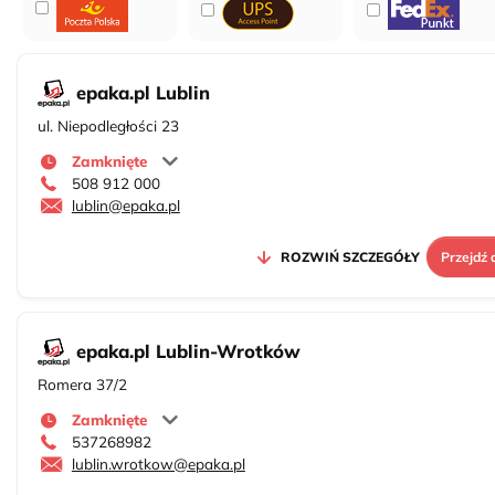
2
epaka.pl Lublin
ul. Niepodległości 23
Zamknięte
508 912 000
lublin@epaka.pl
ROZWIŃ SZCZEGÓŁY
Przejdź 
epaka.pl Lublin-Wrotków
Romera 37/2
2
Zamknięte
537268982
lublin.wrotkow@epaka.pl