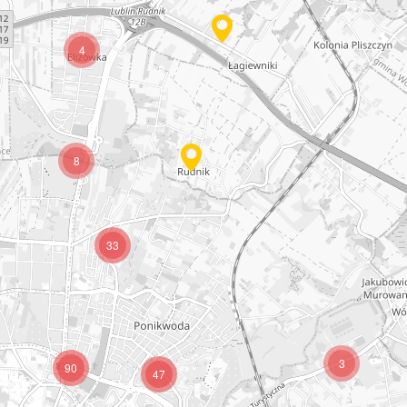
4
8
33
3
90
47