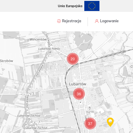
Unia Europejska
Rejestracja
Logowanie
20
36
37