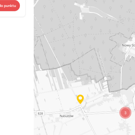
do punktu
3