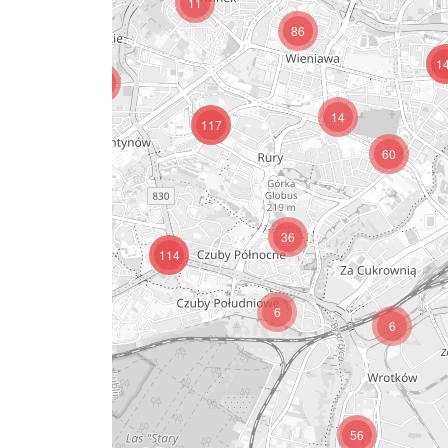
11
8
86
1
13
14
117
60
37
36
114
17
6
6
56