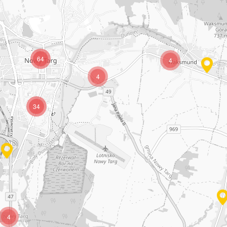
64
4
4
34
4