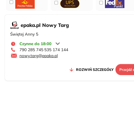
epaka.pl Nowy Targ
Świętej Anny 5
Czynne do 18:00
790 285 745
535 174 144
nowy.targ@epaka.pl
ROZWIŃ SZCZEGÓŁY
Przejdź 