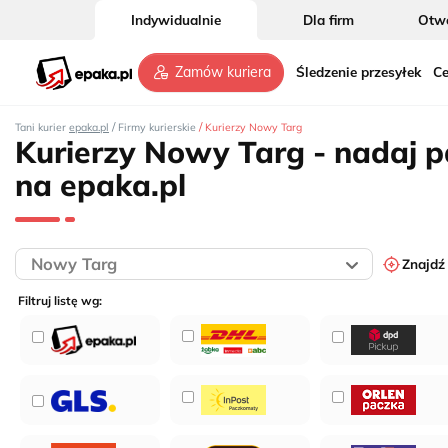
Indywidualnie
Dla firm
Otwó
Śledzenie przesyłek
Ce
Zamów kuriera
/
/
Tani kurier
epaka.pl
Firmy kurierskie
Kurierzy Nowy Targ
Kurierzy Nowy Targ - nadaj 
na epaka.pl
Znajdź
Filtruj listę wg: