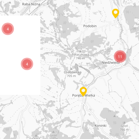
4
11
4