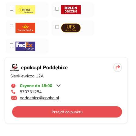
epaka.pl Poddębice
Sienkiewicza 12A
Czynne do 18:00
570731284
poddebice@epaka.pl
Przejdź do punktu