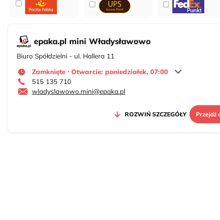
epaka.pl mini Władysławowo
Biuro Spółdzielni - ul. Hallera 11
Zamknięte ⋅ Otwarcie: poniedziałek, 07:00
515 135 710
wladyslawowo.mini@epaka.pl
ROZWIŃ SZCZEGÓŁY
Przejdź 