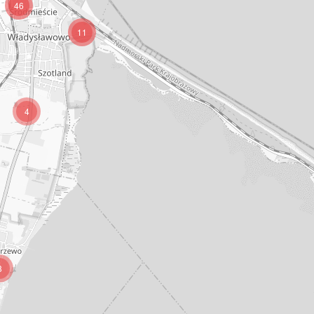
46
11
4
8