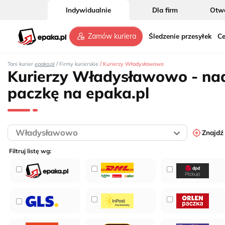
Indywidualnie
Dla firm
Otwó
Śledzenie przesyłek
Ce
Zamów kuriera
/
/
Tani kurier
epaka.pl
Firmy kurierskie
Kurierzy Władysławowo
Kurierzy Władysławowo - na
paczkę na epaka.pl
Znajdź
Filtruj listę wg: