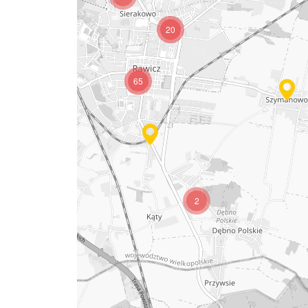
20
65
8
2