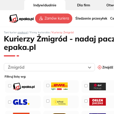
Indywidualnie
Dla firm
Otwó
Śledzenie przesyłek
Ce
Zamów kuriera
6
/
/
Tani kurier
epaka.pl
Firmy kurierskie
Kurierzy Żmigród
Kurierzy Żmigród - nadaj pac
epaka.pl
Znajdź
Filtruj listę wg: