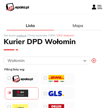
Lista
Mapa
/
/
/
Tani kurier
epaka.pl
Firmy kurierskie
DPD
DPD Wołomin
Kurier DPD Wołomin
Filtruj listę wg: