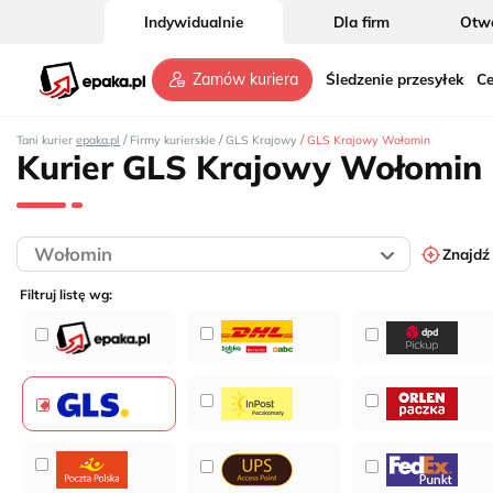
Indywidualnie
Dla firm
Otwó
Śledzenie przesyłek
Ce
Zamów kuriera
/
/
/
Tani kurier
epaka.pl
Firmy kurierskie
GLS Krajowy
GLS Krajowy Wołomin
Kurier GLS Krajowy Wołomin
Znajdź
Filtruj listę wg: