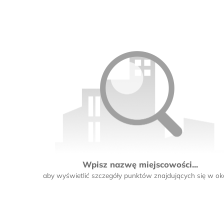
4
9
7
3
13
Wpisz nazwę miejscowości...
4
aby wyświetlić szczegóły punktów znajdujących się w oko
4
9
6