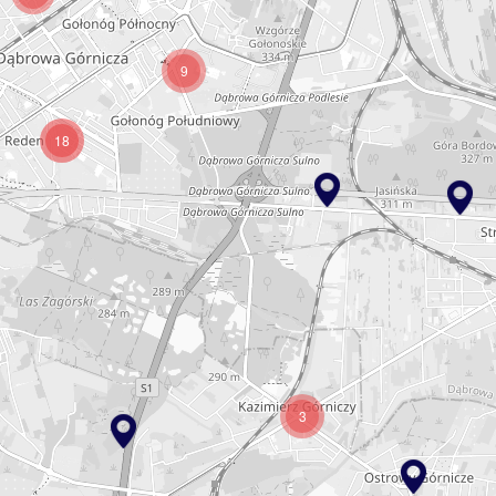
9
18
3