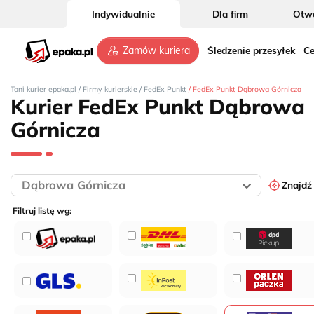
Indywidualnie
Dla firm
Otwó
Śledzenie przesyłek
Ce
Zamów kuriera
/
/
/
Tani kurier
epaka.pl
Firmy kurierskie
FedEx Punkt
FedEx Punkt Dąbrowa Górnicza
Kurier FedEx Punkt Dąbrowa
Górnicza
Znajdź
Filtruj listę wg: