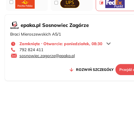
epaka.pl Sosnowiec Zagórze
Braci Mieroszewskich A5/1
Zamknięte ⋅ Otwarcie: poniedziałek, 08:30
792 824 411
sosnowiec.zagorze@epaka.pl
ROZWIŃ SZCZEGÓŁY
Przejdź 