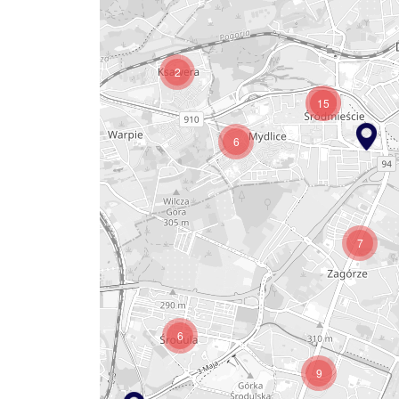
2
15
6
15
7
6
7
7
9