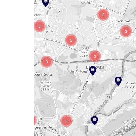
2
5
2
19
2
3
3
5
6
11