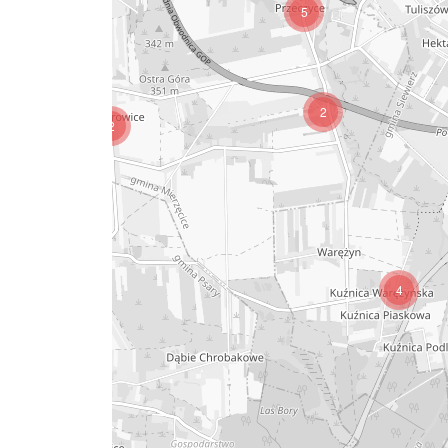
5
2
2
4