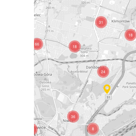
31
93
18
66
18
14
24
10
36
8
54
45