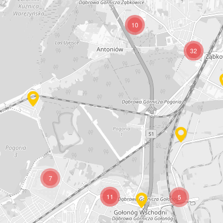
10
32
7
11
5