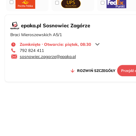
epaka.pl Sosnowiec Zagórze
Braci Mieroszewskich A5/1
Zamknięte ⋅ Otwarcie: piątek, 08:30
792 824 411
sosnowiec.zagorze@epaka.pl
ROZWIŃ SZCZEGÓŁY
Przejdź 