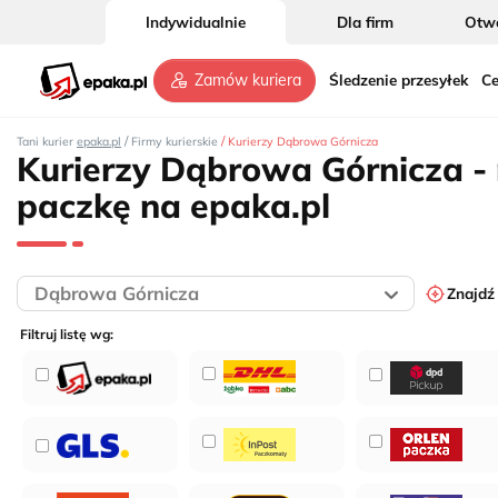
Indywidualnie
Dla firm
Otwó
Śledzenie przesyłek
Ce
Zamów kuriera
/
/
Tani kurier
epaka.pl
Firmy kurierskie
Kurierzy Dąbrowa Górnicza
Kurierzy Dąbrowa Górnicza -
paczkę na epaka.pl
Znajdź
Filtruj listę wg: