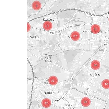
2
31
4
51
67
81
32
22
18
46
69
37