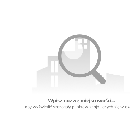
4
8
12
3
7
2
Wpisz nazwę miejscowości...
aby wyświetlić szczegóły punktów znajdujących się w oko
5
4
8