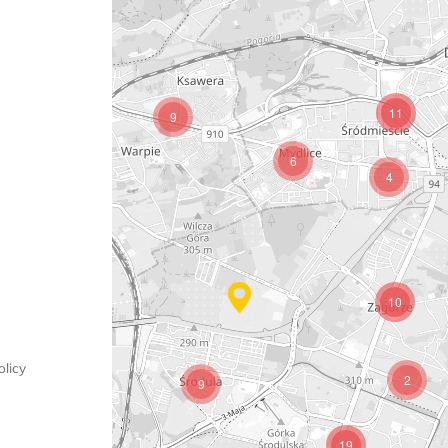
11
9
6
7
4
10
licy
2
9
8
19