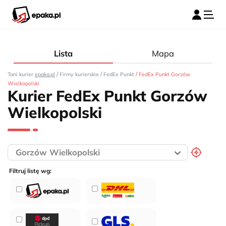
Lista
Mapa
/
/
/
Tani kurier
epaka.pl
Firmy kurierskie
FedEx Punkt
FedEx Punkt Gorzów
Wielkopolski
Kurier FedEx Punkt Gorzów
Wielkopolski
Filtruj listę wg: