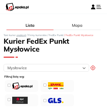
Lista
Mapa
/
/
/
Tani kurier
epaka.pl
Firmy kurierskie
FedEx Punkt
FedEx Punkt Mysłowice
Kurier FedEx Punkt
Mysłowice
Filtruj listę wg: