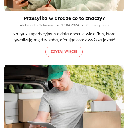
Przesyłka w drodze co to znaczy?
Aleksandra Goławska
•
17.04.2024
•
2 min czytania
Na rynku spedycyjnym działa obecnie wiele firm, które
rywalizują między sobą, oferując coraz wyższą jakość
obsługi klientów indywidualnych i korporacyjnych. Dla
odbiorców znaczenie ma jednak nie tylko maksymalne
CZYTAJ WIĘCEJ
skrócenie czasu dostawy, ale też różnego rodzaju usługi
dodatkowe, w tym rozwiązania polegające na śledzeniu
przesyłki. Jak rozumieć jej status i co tak naprawdę
oznacza, że przesyłka jest w drodze? Wyjaśniamy!