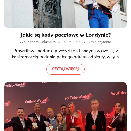
Jakie są kody pocztowe w Londynie?
Aleksandra Goławska
•
02.04.2024
•
5 min czytania
Prawidłowe nadanie przesyłki do Londynu wiąże się z
koniecznością podania pełnego adresu odbiorcy, w tym
kodu pocztowego. Angielskie kody pocztowe różnią się
jednak od swoich polskich odpowiedników, a
CZYTAJ WIĘCEJ
nieprawidłowo podana informacja sprawi, że paczka nie
dotrze na miejsce. Jak sprawdzić kod pocztowy w
Londynie i o czym należy pamiętać, adresując przesyłkę?
Jak czytać brytyjskie kody pocztowe?