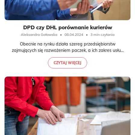
DPD czy DHL porównanie kurierów
Aleksandra Goławska
•
08.04.2024
•
3 min czytania
Obecnie na rynku działa szereg przedsiębiorstw
zajmujących się rozwożeniem paczek, a ich zakres usług
jest podobny. Jakie szczegóły powinny zwrócić uwagę
klientów? Porównujemy usługi DPD oraz DHL.
CZYTAJ WIĘCEJ