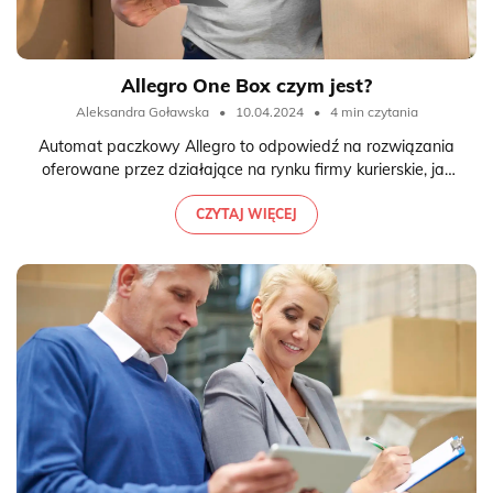
Allegro One Box czym jest?
Aleksandra Goławska
•
10.04.2024
•
4 min czytania
Automat paczkowy Allegro to odpowiedź na rozwiązania
oferowane przez działające na rynku firmy kurierskie, jak
Paczkomaty InPost czy DPD Pickup. Można z nich
korzystać w ramach usługi Allegro, robiąc zakupy na
CZYTAJ WIĘCEJ
najbardziej znanym portalu aukcyjnym w Polsce.
Wyjaśniamy jak korzystać z automatu paczkowego i jak
szybko i wygodnie odebrać swoją paczkę.