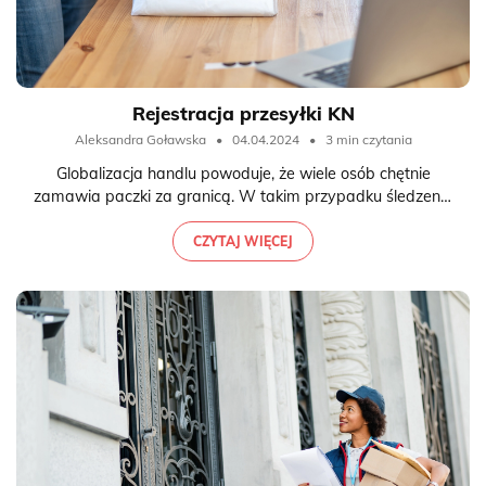
Rejestracja przesyłki KN
Aleksandra Goławska
•
04.04.2024
•
3 min czytania
Globalizacja handlu powoduje, że wiele osób chętnie
zamawia paczki za granicą. W takim przypadku śledzenie
przesyłki jest trudniejsze, a ryzyko jej utraty - większe.
Ogromną popularnością cieszą się towary zamawiane
CZYTAJ WIĘCEJ
chociażby w Chinach za pośrednictwem portalu
AliExpress. Aby mieć dostęp do informacji o statusie
paczki od samego początku należy wybierać przesyłki
oznaczone KN. Co znaczy rejestracja przesyłki z KN i czy
warto się na nią decydować?