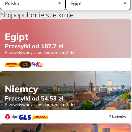
Najpopularniejsze kraje:
Egipt
Przesyłki od
187.7
zł
Przewidywany czas doręczenia:
3 dni
Niemcy
Przesyłki od
54.53
zł
Przewidywany czas doręczenia:
3 dni
+7 kurierów