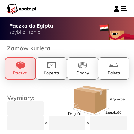
Paczka do Egiptu
szybko i tanio
Zamów kuriera
:
Paczka
Koperta
Opony
Paleta
Wymiary:
Wysokość
Szerokość
Długość
✕
✕