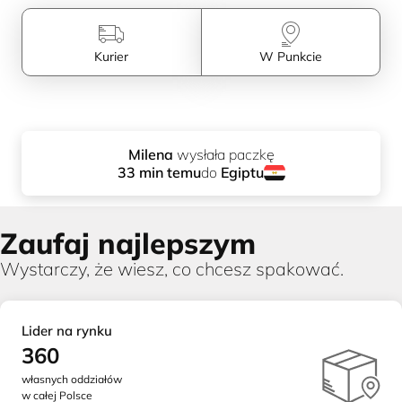
Kurier
W Punkcie
Milena
wysłał
a
paczkę
do
Egiptu
33
min temu
Zaufaj najlepszym
Wystarczy, że wiesz, co chcesz spakować.
Lider na rynku
360
własnych oddziałów
w całej Polsce