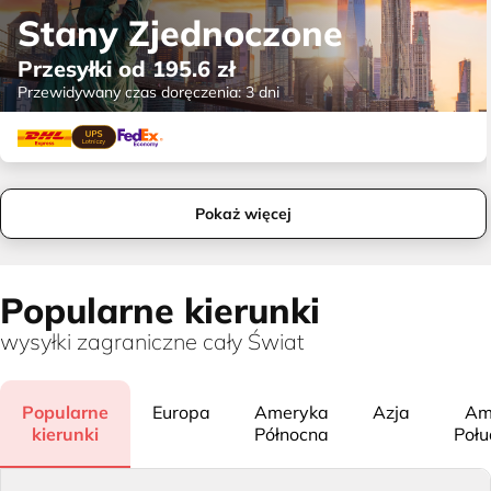
Stany Zjednoczone
Przesyłki od
195.6
zł
Przewidywany czas doręczenia:
3 dni
Pokaż więcej
Popularne kierunki
wysyłki zagraniczne cały Świat
Popularne
Europa
Ameryka
Azja
Am
kierunki
Północna
Poł