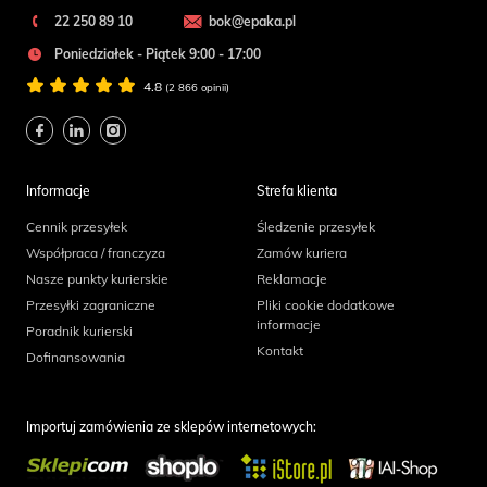
22 250 89 10
bok@epaka.pl
Poniedziałek - Piątek 9:00 - 17:00
4.8
(2 866 opinii)
Informacje
Strefa klienta
Cennik przesyłek
Śledzenie przesyłek
Współpraca / franczyza
Zamów kuriera
Nasze punkty kurierskie
Reklamacje
Przesyłki zagraniczne
Pliki cookie dodatkowe
informacje
Poradnik kurierski
Kontakt
Dofinansowania
Importuj zamówienia ze sklepów internetowych: