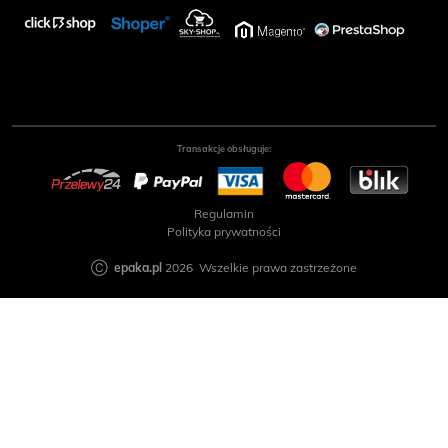
Transakcje obsługuje:
Regulamin
Polityka prywatności
Ⓒ
epaka.pl
2026 Wszelkie prawa zastrzeżone