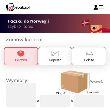
Paczka do Norwegii
szybko i tanio
Zamów kuriera
:
Paczka
Koperta
Paleta
Wymiary:
Wysokość
Szerokość
Długość
✕
✕