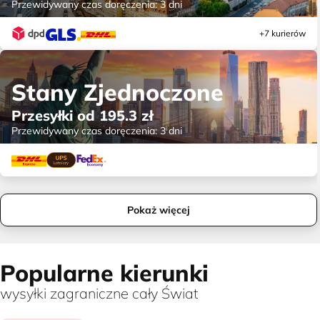
Przewidywany czas doręczenia:
3 dni
+7 kurierów
Stany Zjednoczone
Przesyłki od
195.3
zł
Przewidywany czas doręczenia:
3 dni
Pokaż więcej
Popularne kierunki
wysyłki zagraniczne cały Świat