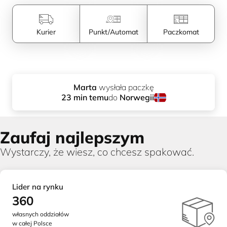
Kurier
Punkt/Automat
Paczkomat
Marta
wysłał
a
paczkę
do
Norwegii
23
min temu
Zaufaj najlepszym
Wystarczy, że wiesz, co chcesz spakować.
Lider na rynku
360
własnych oddziałów
w całej Polsce