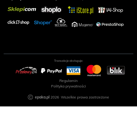
Transakcje obsługuje:
Regulamin
Polityka prywatności
Ⓒ
epaka.pl
2026 Wszelkie prawa zastrzeżone