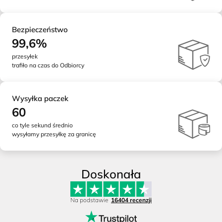
Bezpieczeństwo
99,6%
przesyłek
trafiło na czas do Odbiorcy
Wysyłka paczek
60
co tyle sekund średnio
wysyłamy przesyłkę za granicę
Doskonała
Na podstawie
16404 recenzji