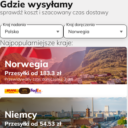
Gdzie wysyłamy
sprawdź koszt i szacowany czas dostawy
Kraj nadania
Kraj doręczenia
Najpopularniejsze kraje:
Norwegia
Przesyłki od
183.3
zł
Przewidywany czas doręczenia:
3 dni
Niemcy
Przesyłki od
54.53
zł