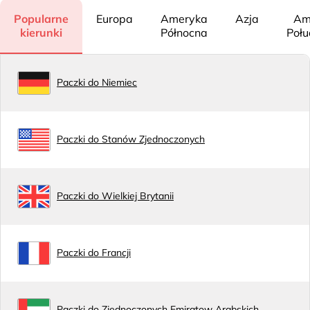
Popularne
Europa
Ameryka
Azja
Am
kierunki
Północna
Poł
Paczki do Niemiec
Paczki do Stanów Zjednoczonych
Paczki do Wielkiej Brytanii
Paczki do Francji
Paczki do Zjednoczonych Emiratow Arabskich