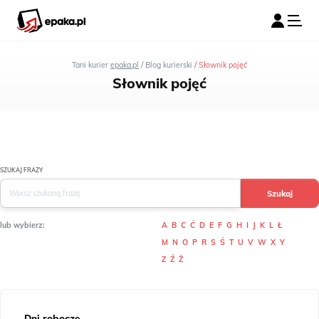
/
/
Tani kurier
epaka.pl
Blog kurierski
Słownik pojęć
Słownik pojęć
SZUKAJ FRAZY
lub wybierz:
A
B
C
Ć
D
E
F
G
H
I
J
K
L
Ł
M
N
O
P
R
S
Ś
T
U
V
W
X
Y
Z
Ź
Ż
Dni robocze