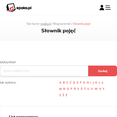
/
/
Tani kurier
epaka.pl
Blog kurierski
Słownik pojęć
Słownik pojęć
SZUKAJ FRAZY
lub wybierz:
A
B
C
Ć
D
E
F
G
H
I
J
K
L
Ł
M
N
O
P
R
S
Ś
T
U
V
W
X
Y
Z
Ź
Ż
List przewozowy