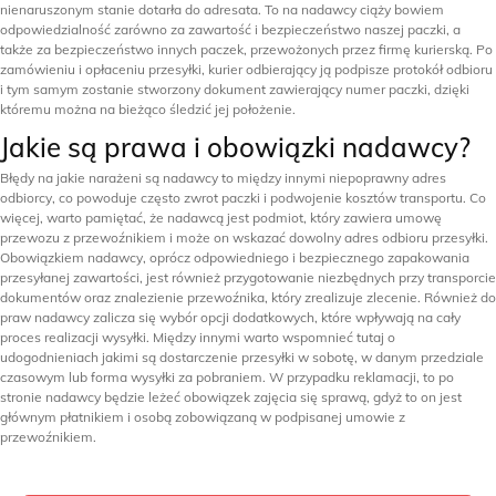
nienaruszonym stanie dotarła do adresata. To na nadawcy ciąży bowiem
odpowiedzialność zarówno za zawartość i bezpieczeństwo naszej paczki, a
także za bezpieczeństwo innych paczek, przewożonych przez firmę kurierską. Po
zamówieniu i opłaceniu przesyłki, kurier odbierający ją podpisze protokół odbioru
i tym samym zostanie stworzony dokument zawierający numer paczki, dzięki
któremu można na bieżąco śledzić jej położenie.
Jakie są prawa i obowiązki nadawcy?
Błędy na jakie narażeni są nadawcy to między innymi niepoprawny adres
odbiorcy, co powoduje często zwrot paczki i podwojenie kosztów transportu. Co
więcej, warto pamiętać, że nadawcą jest podmiot, który zawiera umowę
przewozu z przewoźnikiem i może on wskazać dowolny adres odbioru przesyłki.
Obowiązkiem nadawcy, oprócz odpowiedniego i bezpiecznego zapakowania
przesyłanej zawartości, jest również przygotowanie niezbędnych przy transporcie
dokumentów oraz znalezienie przewoźnika, który zrealizuje zlecenie. Również do
praw nadawcy zalicza się wybór opcji dodatkowych, które wpływają na cały
proces realizacji wysyłki. Między innymi warto wspomnieć tutaj o
udogodnieniach jakimi są dostarczenie przesyłki w sobotę, w danym przedziale
czasowym lub forma wysyłki za pobraniem. W przypadku reklamacji, to po
stronie nadawcy będzie leżeć obowiązek zajęcia się sprawą, gdyż to on jest
głównym płatnikiem i osobą zobowiązaną w podpisanej umowie z
przewoźnikiem.