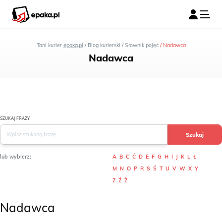
/
/
/
Tani kurier
epaka.pl
Blog kurierski
Słownik pojęć
Nadawca
Nadawca
SZUKAJ FRAZY
lub wybierz:
A
B
C
Ć
D
E
F
G
H
I
J
K
L
Ł
M
N
O
P
R
S
Ś
T
U
V
W
X
Y
Z
Ź
Ż
Nadawca