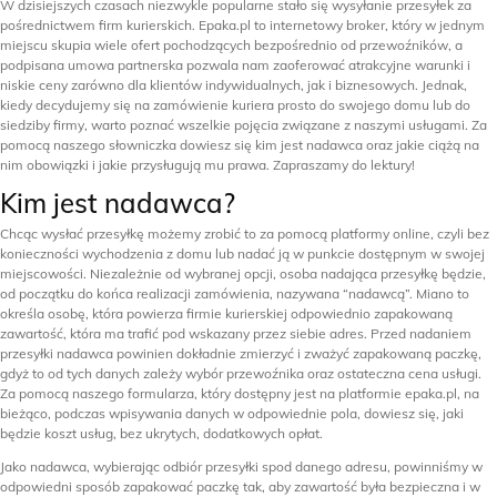
W dzisiejszych czasach niezwykle popularne stało się wysyłanie przesyłek za
pośrednictwem firm kurierskich. Epaka.pl to internetowy broker, który w jednym
miejscu skupia wiele ofert pochodzących bezpośrednio od przewoźników, a
podpisana umowa partnerska pozwala nam zaoferować atrakcyjne warunki i
niskie ceny zarówno dla klientów indywidualnych, jak i biznesowych. Jednak,
kiedy decydujemy się na zamówienie kuriera prosto do swojego domu lub do
siedziby firmy, warto poznać wszelkie pojęcia związane z naszymi usługami. Za
pomocą naszego słowniczka dowiesz się kim jest nadawca oraz jakie ciążą na
nim obowiązki i jakie przysługują mu prawa. Zapraszamy do lektury!
Kim jest nadawca?
Chcąc wysłać przesyłkę możemy zrobić to za pomocą platformy online, czyli bez
konieczności wychodzenia z domu lub nadać ją w punkcie dostępnym w swojej
miejscowości. Niezależnie od wybranej opcji, osoba nadająca przesyłkę będzie,
od początku do końca realizacji zamówienia, nazywana “nadawcą”. Miano to
określa osobę, która powierza firmie kurierskiej odpowiednio zapakowaną
zawartość, która ma trafić pod wskazany przez siebie adres. Przed nadaniem
przesyłki nadawca powinien dokładnie zmierzyć i zważyć zapakowaną paczkę,
gdyż to od tych danych zależy wybór przewoźnika oraz ostateczna cena usługi.
Za pomocą naszego formularza, który dostępny jest na platformie epaka.pl, na
bieżąco, podczas wpisywania danych w odpowiednie pola, dowiesz się, jaki
będzie koszt usług, bez ukrytych, dodatkowych opłat.
Jako nadawca, wybierając odbiór przesyłki spod danego adresu, powinniśmy w
odpowiedni sposób zapakować paczkę tak, aby zawartość była bezpieczna i w